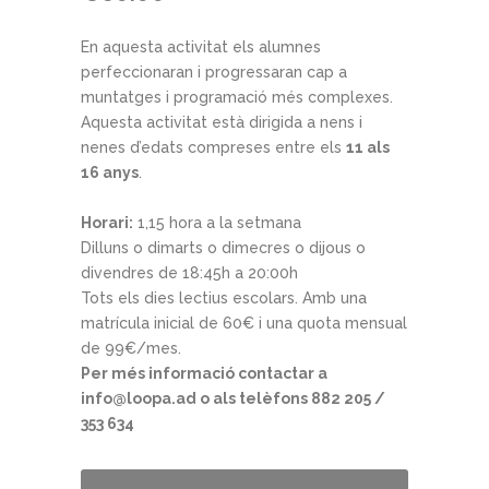
En aquesta activitat els alumnes
perfeccionaran i progressaran cap a
muntatges i programació més complexes.
Aquesta activitat està dirigida a nens i
nenes d’edats compreses entre els
11 als
16 anys
.
Horari:
1,15 hora a la setmana
Dilluns o dimarts o dimecres o dijous o
divendres de 18:45h a 20:00h
Tots els dies lectius escolars. Amb una
matrícula inicial de 60€ i una quota mensual
de 99€/mes.
Per més informació contactar a
info@loopa.ad o als telèfons 882 205 /
353 634