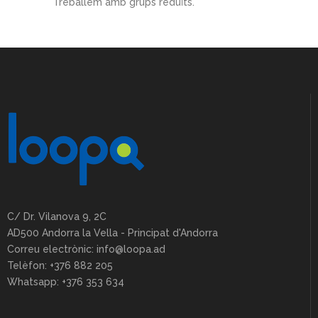
Treballem amb grups reduïts.
C/ Dr. Vilanova 9, 2C
AD500 Andorra la Vella - Principat d'Andorra
Correu electrònic: info@loopa.ad
Telèfon: +376 882 205
Whatsapp: +376 353 634