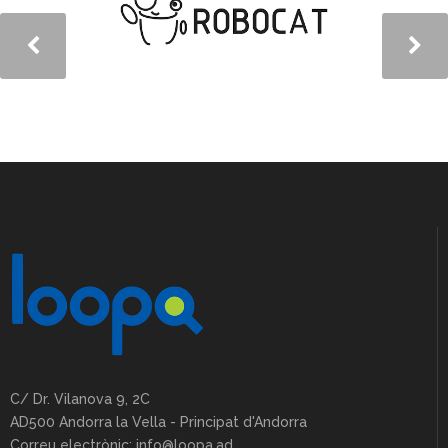
C/ Dr. Vilanova 9, 2C
AD500 Andorra la Vella - Principat d'Andorra
Correu electrònic: info@loopa.ad