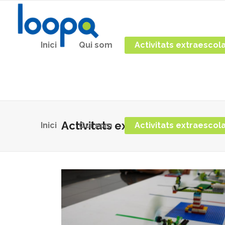
Inici
Qui som
Activitats extraescol
Activitats extraescolars
Inici
Qui som
Activitats extraescol