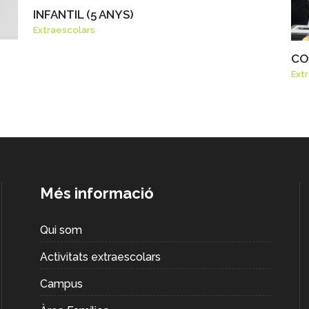
INFANTIL (5 ANYS)
Extraescolars
CO
Ext
Més informació
Qui som
Activitats extraescolars
Campus