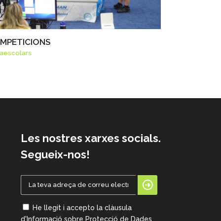
MPETICIONS
raescolars
Les nostres xarxes socials.
Segueix-nos!
He llegit i accepto la clàusula
d'Informació sobre Protecció de Dades