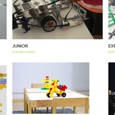
JUNIOR
EX
Extraescolars
Ext