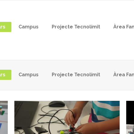
ars
Campus
Projecte Tecnolímit
Àrea Fam
ars
Campus
Projecte Tecnolímit
Àrea Fam